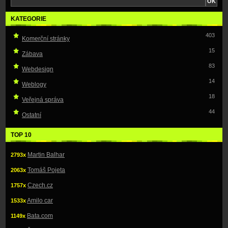
KATEGORIE
403
Komerční stránky
15
Zábava
83
Webdesign
14
Weblogy
18
Veřejná správa
44
Ostatní
TOP 10
Martin Balhar
2793x
Tomáš Pojeta
2063x
Czech.cz
1757x
Amilo car
1533x
Bata.com
1149x