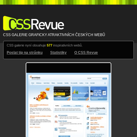
CSS Revue
CSS GALERIE GRAFICKY ATRAKTIVNÍCH ČESKÝCH WEBŮ
CSS galerie nyní obsahuje
577
inspirativních webů.
Poslat tip na stránku
Statistiky
O CSS Revue