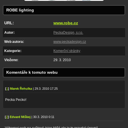
ROBE lighting
URL:
www.robe.cz
Autor:
PeckaDesign, s.r.o.
Web autora:
www.peckadesign.cz
Kategorie:
Komerční stránky
Vloženo:
29. 3. 2010
Komentáře k tomuto webu
[
1
]
Marek Řehulka
| 29.3. 2010 17:25
Pecka Pecko!
[
2
]
Edvard Miškej
| 30.3. 2010 0:11
Výbornej web na světové (sice klišé,ale je to pravda) úrovni!