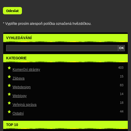
* Vyplňte prosím alespoň políčka označená hvězdičkou.
VYHLEDÁVÁNÍ
KATEGORIE
403
Komerční stránky
15
Zábava
83
Webdesign
14
Weblogy
18
Veřejná správa
44
Ostatní
TOP 10