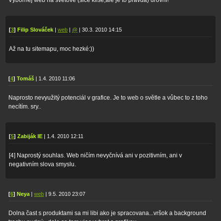
[
3
]
Filip Slováček
|
web
|
@
| 30.3. 2010 14:15
Až na tu sitemapu, moc hezké:))
[
4
]
Tomáš
| 1.4. 2010 11:06
Naprosto nevyužitý potenciál v grafice. Je to web o světle a vůbec to z toho
necítím. sry..
[
5
]
Zabiják IE
| 1.4. 2010 12:11
[4] Naprostý souhlas. Web ničím nevyčnívá ani v pozitivním, ani v
negativním slova smyslu.
[
6
]
Neya
|
web
| 9.5. 2010 23:07
Dolna čast s produktami sa mi libi ako je spracovana...vršok a background