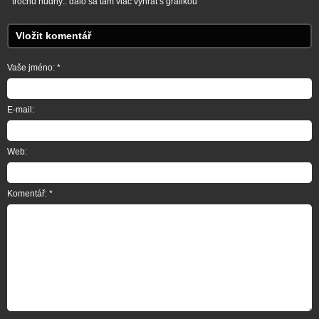
trochu nudný.. dalo sa tam viac vyhrat s grafikou
Vložit komentář
Vaše jméno: *
E-mail:
Web:
Komentář: *