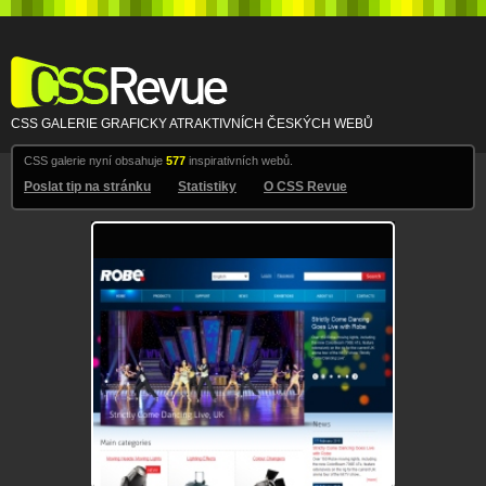
CSS Revue
CSS GALERIE GRAFICKY ATRAKTIVNÍCH ČESKÝCH WEBŮ
CSS galerie nyní obsahuje
577
inspirativních webů.
Poslat tip na stránku
Statistiky
O CSS Revue