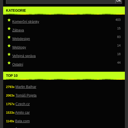
KATEGORIE
403
Komerční stránky
15
Zábava
83
Webdesign
14
Weblogy
18
Veřejná správa
44
Ostatní
TOP 10
Martin Balhar
2793x
Tomáš Pojeta
2063x
Czech.cz
1757x
Amilo car
1533x
Bata.com
1149x