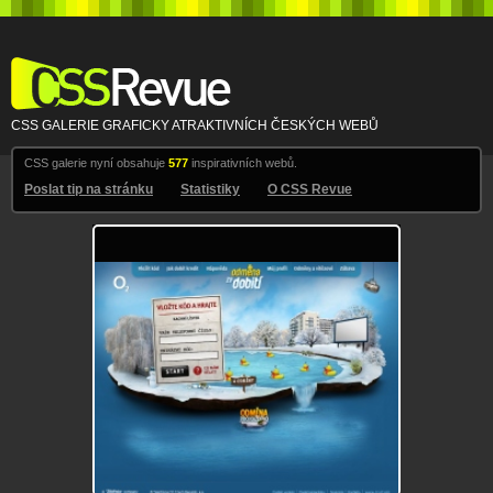
CSS Revue
CSS GALERIE GRAFICKY ATRAKTIVNÍCH ČESKÝCH WEBŮ
CSS galerie nyní obsahuje
577
inspirativních webů.
Poslat tip na stránku
Statistiky
O CSS Revue