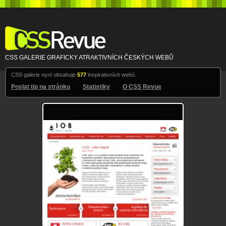
CSS Revue
CSS GALERIE GRAFICKY ATRAKTIVNÍCH ČESKÝCH WEBŮ
CSS galerie nyní obsahuje
577
inspirativních webů.
Poslat tip na stránku
Statistiky
O CSS Revue