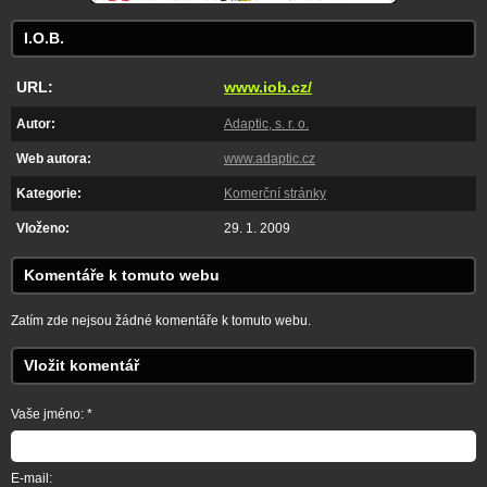
I.O.B.
URL:
www.iob.cz/
Autor:
Adaptic, s. r. o.
Web autora:
www.adaptic.cz
Kategorie:
Komerční stránky
Vloženo:
29. 1. 2009
Komentáře k tomuto webu
Zatím zde nejsou žádné komentáře k tomuto webu.
Vložit komentář
Vaše jméno: *
E-mail: