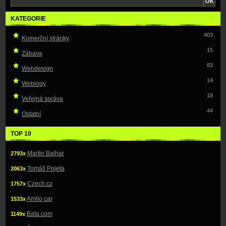
KATEGORIE
403
Komerční stránky
15
Zábava
83
Webdesign
14
Weblogy
18
Veřejná správa
44
Ostatní
TOP 10
Martin Balhar
2793x
Tomáš Pojeta
2063x
Czech.cz
1757x
Amilo car
1533x
Bata.com
1149x