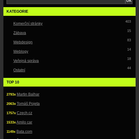
KATEGORIE
403
Komerční stránky
15
Zábava
83
Webdesign
14
Weblogy
18
Veřejná správa
44
Ostatní
TOP 10
Martin Balhar
2793x
Tomáš Pojeta
2063x
Czech.cz
1757x
Amilo car
1533x
Bata.com
1149x