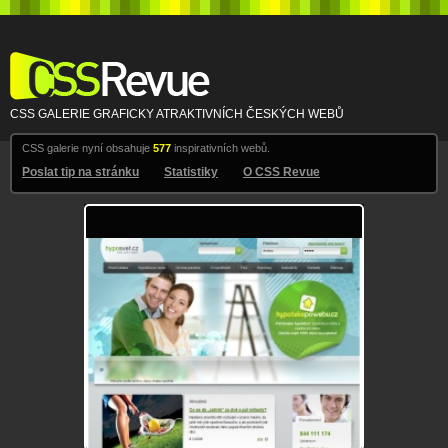
CSS Revue
CSS GALERIE GRAFICKY ATRAKTIVNÍCH ČESKÝCH WEBŮ
CSS galerie nyní obsahuje
577
inspirativních webů.
Poslat tip na stránku
Statistiky
O CSS Revue