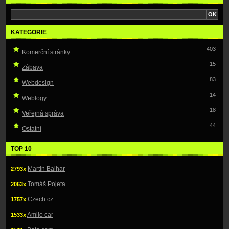
KATEGORIE
403
Komerční stránky
15
Zábava
83
Webdesign
14
Weblogy
18
Veřejná správa
44
Ostatní
TOP 10
Martin Balhar
2793x
Tomáš Pojeta
2063x
Czech.cz
1757x
Amilo car
1533x