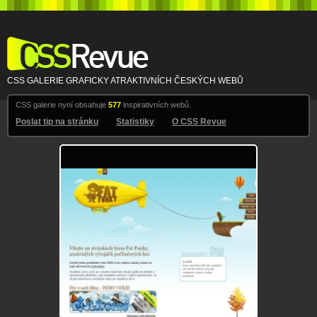
CSS Revue
CSS GALERIE GRAFICKY ATRAKTIVNÍCH ČESKÝCH WEBŮ
CSS galerie nyní obsahuje
577
inspirativních webů.
Poslat tip na stránku
Statistiky
O CSS Revue