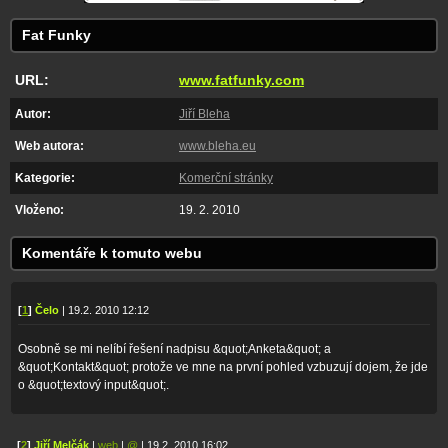
Fat Funky
URL:
www.fatfunky.com
Autor:
Jiří Bleha
Web autora:
www.bleha.eu
Kategorie:
Komerční stránky
Vloženo:
19. 2. 2010
Komentáře k tomuto webu
[
1
]
Čelo
| 19.2. 2010 12:12
Osobně se mi nelíbí řešení nadpisu &quot;Anketa&quot; a
&quot;Kontakt&quot; protože ve mne na první pohled vzbuzují dojem, že jde
o &quot;textový input&quot;.
[
2
]
Jiří Melčák
|
web
|
@
| 19.2. 2010 16:02