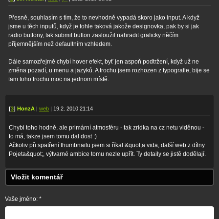
Přesně, souhlasím s tím, že to nevhodně vypadá skoro jako input. A když
jsme u těch inputů, když je tohle taková jakože designovka, pak by si jak
radio buttony, tak submit button zasloužil nahradit graficky něčím
příjemnějším než defaultním vzhledem.
Dále samozřejmě chybí hover efekt, byť jen aspoň podtržení, když už ne
změna pozadí, u menu a jazyků. A trochu jsem rozhozen z typografie, bije se
tam toho trochu moc na jednom místě.
[
3
]
HonzA
|
web
| 19.2. 2010 21:14
Chybi toho hodně, ale primární atmosféru - tak zridka na cz netu viděnou -
to má, takze jsem tomu dal dost :)
Ačkoliv při spatření thumbnailu jsem si říkal &quot;a vida, další web z dílny
Pojeta&quot;, výtvarné ambice tomu nezle upřít. Ty detaily se jistě dodělají.
Vložit komentář
Vaše jméno: *