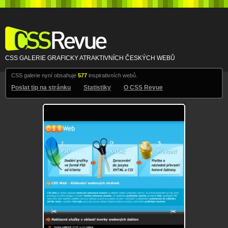
CSS Revue
CSS GALERIE GRAFICKY ATRAKTIVNÍCH ČESKÝCH WEBŮ
CSS galerie nyní obsahuje
577
inspirativních webů.
Poslat tip na stránku
Statistiky
O CSS Revue