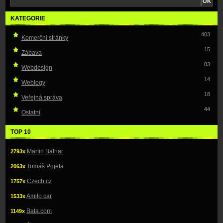
KATEGORIE
403
Komerční stránky
15
Zábava
83
Webdesign
14
Weblogy
18
Veřejná správa
44
Ostatní
TOP 10
Martin Balhar
2793x
Tomáš Pojeta
2063x
Czech.cz
1757x
Amilo car
1533x
Bata.com
1149x