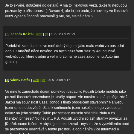
Je to skvělé, dotažené do detailů. A má to i textovou verzi, takže tu nebudou
poznámky o přístupnosti ;) Dávám 4, ale to jen proto, že novinky ve flashové
verzi vypadají hodně pracovně ;) Ale, ne, stejně dám 5.
[
3
]
Zdeněk Košťál
|
web
|
@
| 18.5. 2009 21:29
Perfektní, zanechalo to ve mně dobrý dojem, jako málo webů za poslední
dobu. Konečně něco nového, co bych nezařadil mezi ty &quot;líbivé
weby&quot;, které uvidím a velmi brzo na ně zase zapomenu. Autorům
gratuluji.
[
4
]
Václav Batěk
|
web
|
@
| 20.5. 2009 8:17
Ve mně to zanechalo dojem poněkud rozpačitý. Použití tohoto modulu jako
pozadí flashové prezentace je skvělý nápad. Ale musím se ptát proč je zde?
Jakou má souvislost Casa Rondo s tímto prodejcem stavebnin? Na webu
jsem se to nedozvěděl. Zato k sortimentu jsem našel jen logo výrobce a
odkaz na jeho stránky. Tahle prezentace musela stát cihlu zlata a co
klientovi přinese? No nevím... P.S. Použití úvodní splash stránky považuji za
již překonané řešení. A abych jen nekritizoval - myslím, že s vysvětlením proč
se prezentace odehrává v tomto prostoru a doplněním více informací o