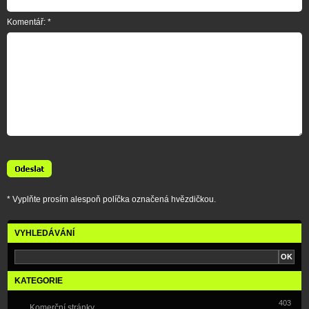
Komentář: *
* Vyplňte prosím alespoň políčka označená hvězdičkou.
VYHLEDÁVÁNÍ
KATEGORIE
403
Komerční stránky