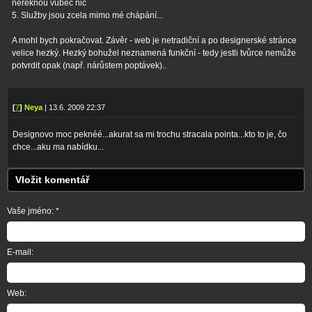
neřeknou vůbec nic
5. Služby jsou zcela mimo mé chápání...
A mohl bych pokračovat. Závěr - web je netradiční a po designerské stránce
velice hezký. Hezký bohužel neznamená funkční - tedy jestli tvůrce nemůže
potvrdit opak (např. nárůstem poptávek)..
[
7
]
Neya
| 13.6. 2009 22:37
Designovo moc peknéé...akurat sa mi trochu stracala pointa...kto to je, čo
chce...aku ma nabídku...
Vložit komentář
Vaše jméno: *
E-mail:
Web: