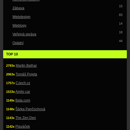
15
Zábava
83
Webdesign
14
Weblogy
18
Veřejná správa
44
Ostatní
TOP 10
Martin Balhar
2793x
Tomáš Pojeta
2063x
Czech.cz
1757x
Amilo car
1533x
Bata.com
1149x
Šárka Pančochová
1148x
The Zen Den
1143x
Plaváček
1142x