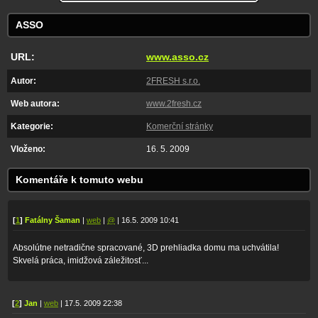
ASSO
URL:
www.asso.cz
Autor:
2FRESH s.r.o.
Web autora:
www.2fresh.cz
Kategorie:
Komerční stránky
Vloženo:
16. 5. 2009
Komentáře k tomuto webu
[
1
]
Fatálny Šaman
|
web
|
@
| 16.5. 2009 10:41
Absolútne netradične spracované, 3D prehliadka domu ma uchvátila!
Skvelá práca, imidžová záležitosť...
[
2
]
Jan
|
web
| 17.5. 2009 22:38