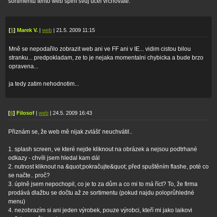
sortimentu tento web splní svůj účel vrchovatě.
[
5
]
Marek V.
|
web
| 21.5. 2009 11:15
Mně se nepodařilo zobrazit web ani ve FF ani v IE... vidim cistou bilou
stranku... predpokladam, ze to je nejaka momentalni chybicka a bude brzo
opravena...
ja tedy zatim nehodnotim...
[
6
]
Filosof
|
web
| 24.5. 2009 16:43
Přiznám se, že web mě nijak zvlášť neuchvátil..
1. splash screen, ve které nejde kliknout na obrázek a nejsou podtrhané
odkazy - chvíli jsem hledal kam dál
2. nutnost kliknout na &quot;pokračujte&quot; před spuštěním flashe, poté co
se načte.. proč?
3. úplně jsem nepochopil, co je to za dům a co mi to má říct? To, že firma
prodává dlažbu se dočtu až ze sortimentu (pokud najdu poloprůhledné
menu)
4. nezobrazím si ani jeden výrobek, pouze výrobci, kteří mi jako laikovi