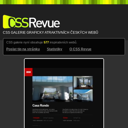
CSS Revue
CSS GALERIE GRAFICKY ATRAKTIVNÍCH ČESKÝCH WEBŮ
CSS galerie nyní obsahuje
577
inspirativních webů.
Poslat tip na stránku
Statistiky
O CSS Revue